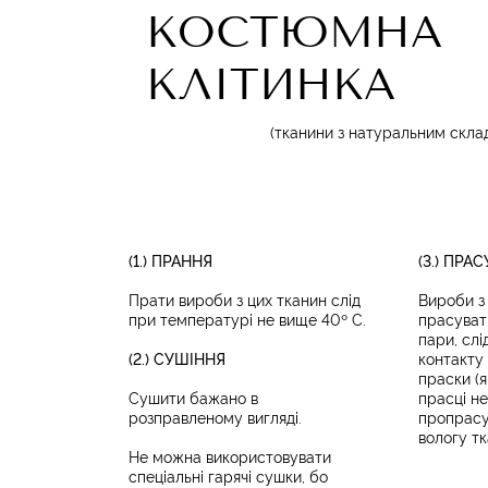
КОСТЮМНА
КЛІТИНКА
(тканини з натуральним скла
(1.) ПРАННЯ
(3.) ПРА
Прати вироби з цих тканин слід
Вироби з 
при температурі не вище 40º С.
прасуват
пари, сл
(2.) СУШІННЯ
контакту
праски (
Сушити бажано в
прасці н
розправленому вигляді.
пропрасу
вологу тк
Не можна використовувати
спеціальні гарячі сушки, бо