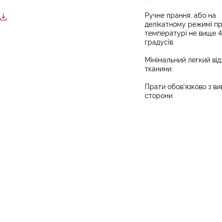
Ручне прання, або на
делікатному режимі п
температурі не вище 
градусів.
Мінімальний легкий ві
тканини.
Прати обов’язково з ви
сторони.