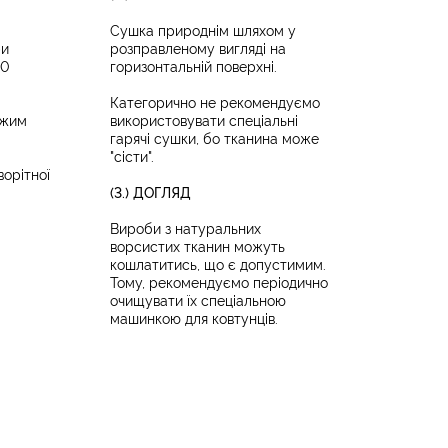
Сушка природнім шляхом у
ри
розправленому вигляді на
40
горизонтальній поверхні.
Категорично не рекомендуємо
джим
використовувати спеціальні
гарячі сушки, бо тканина може
"сісти".
ворітної
(3.) ДОГЛЯД
Вироби з натуральних
ворсистих тканин можуть
кошлатитись, що є допустимим.
Тому, рекомендуємо періодично
очищувати їх спеціальною
машинкою для ковтунців.