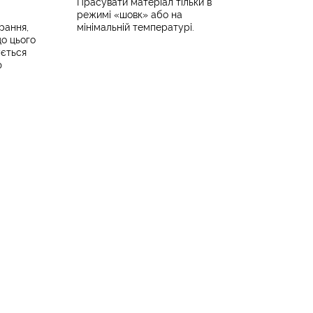
Прасувати матеріал тільки в
режимі «шовк» або на
рання,
мінімальній температурі.
до цього
ється
ю