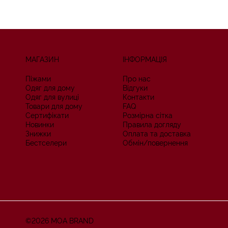
МАГАЗИН
ІНФОРМАЦІЯ
Піжами
Про нас
Одяг для дому
Відгуки
Одяг для вулиці
Контакти
Товари для дому
FAQ
Сертифікати
Розмірна сітка
Новинки
Правила догляду
Знижки
Оплата та доставка
Бестселери
Обмін/повернення
©2026 MOA BRAND