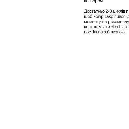
кольором.
Достатньо 2-3 циклів п
щоб колір закріпився, 
моменту не рекоменду
контактувати зі світло
постільною білизною.