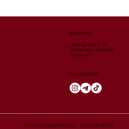
КОНТАКТИ
+38 (099) 046 74 27
оlenamoalem@moabra
nd.com.ua
ПРИЄДНУЙСЯ
Політика конфіденційності
Публічна оферта