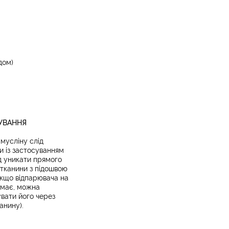
дом)
СУВАННЯ
мусліну слід
и із застосуванням
ід уникати прямого
 тканини з підошвою
якщо відпарювача на
емає, можна
вати його через
анину).