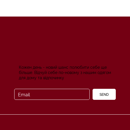
Кожен день - новий шанс полюбити себе ще
більше. Відчуй себе по-новому з нашим одягом
для дому та відпочинку
SEND