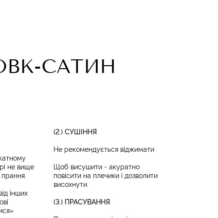
ВК-САТИН
(2.) СУШІННЯ
Не рекомендується віджимати
ікатному
рі не вище
Щоб висушити - акуратно
 прання.
повісити на плечики і дозволити
висохнути.
ід інших
ові
(3.) ПРАСУВАННЯ
ися»