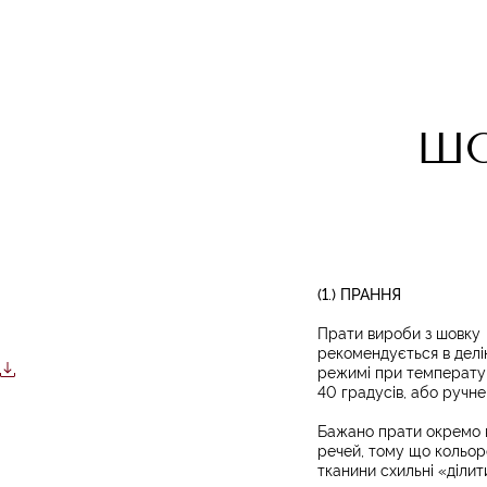
ШО
(1.) ПРАННЯ
Прати вироби з шовку
рекомендується в дел
режимі при температу
40 градусів, або ручне
Бажано прати окремо в
речей, тому що кольор
тканини схильні «ділит