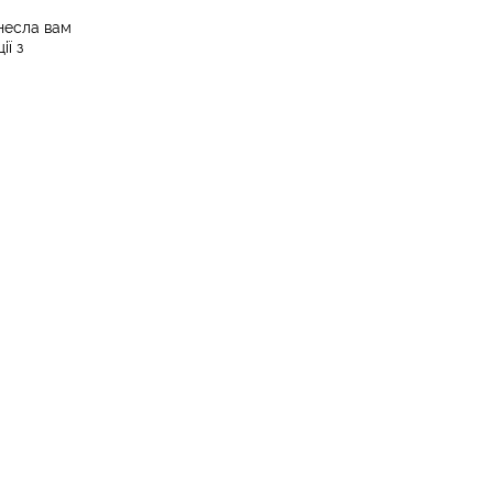
несла вам
ї з