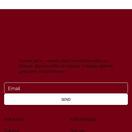
Кожен день - новий шанс полюбити себе ще
більше. Відчуй себе по-новому з нашим одягом
для дому та відпочинку
SEND
МАГАЗИН
ІНФОРМАЦІЯ
Піжами
Про нас