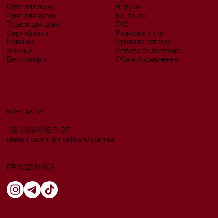
Одяг для дому
Відгуки
Одяг для вулиці
Контакти
Товари для дому
FAQ
Сертифікати
Розмірна сітка
Новинки
Правила догляду
Знижки
Оплата та доставка
Бестселери
Обмін/повернення
КОНТАКТИ
+38 (099) 046 74 27
оlenamoalem@moabrand.com.ua
ПРИЄДНУЙСЯ