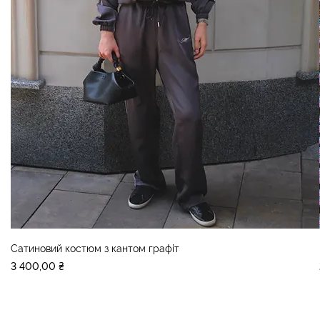
Сатиновий костюм з кантом графіт
Ціна
3 400,00 ₴