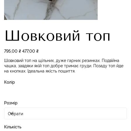
Шовковий топ
Звичайна
795,00 ₴
Ціна
477,00 ₴
ціна
зі
знижкою
Шовковий топ на щільних, дуже гарних резинках. Подвійна
чашка, завдяки якій топ добре тримає груди. Позаду топ йде
на кнопках. Ідеальна якість пошиття.
Колір
Розмір
Кількість