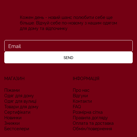
Кожен день - новий шанс полюбити себе ще
більше. Відчуй себе по-новому з нашим одягом
для дому та відпочинку
SEND
МАГАЗИН
ІНФОРМАЦІЯ
Піжами
Про нас
Одяг для дому
Відгуки
Одяг для вулиці
Контакти
Товари для дому
FAQ
Сертифікати
Розмірна сітка
Новинки
Правила догляду
Знижки
Оплата та доставка
Бестселери
Обмін/повернення