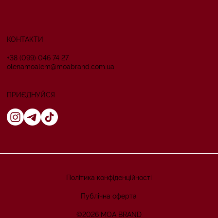
КОНТАКТИ
+38 (099) 046 74 27
оlenamoalem@moabrand.com.ua
ПРИЄДНУЙСЯ
Політика конфіденційності
Публічна оферта
©2026 MOA BRAND