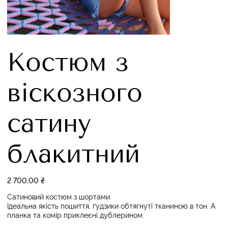
Костюм з
віскозного
сатину
блакитний
Ціна
2 700,00 ₴
Сатиновий костюм з шортами.
Ідеальна якість пошиття, ґудзики обтягнуті тканиною в тон. А
планка та комір приклеєні дублерином.